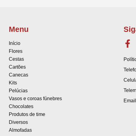
Menu
Sig
Início
Flores
Cestas
Polít
Cartões
Telef
Canecas
Celul
Kits
Telem
Pelúcias
Vasos e coroas fúnebres
Email
Chocolates
Produtos de time
Diversos
Almofadas