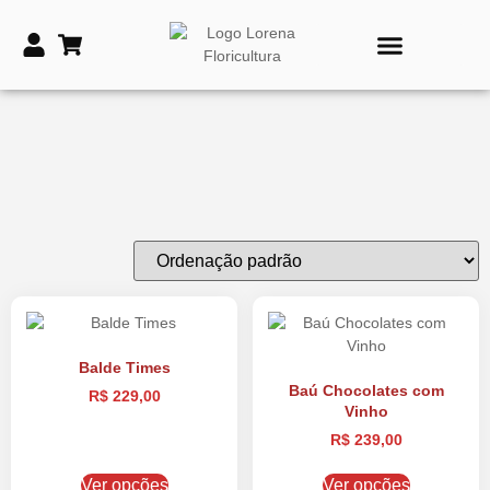
PRODUTOS DE TIME
VASOS E COROAS FÚNEBRES
Balde Times
Baú Chocolates com
R$
229,00
Vinho
R$
239,00
Ver opções
Ver opções