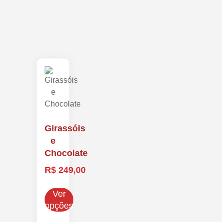
Girassóis
e
Chocolate
R$
249,00
Ver
opções