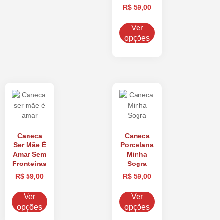
R$
59,00
Ver
opções
Caneca
Caneca
Ser Mãe É
Porcelana
Amar Sem
Minha
Fronteiras
Sogra
R$
59,00
R$
59,00
Ver
Ver
opções
opções