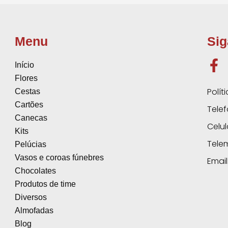
Menu
Sig
Início
Flores
Polít
Cestas
Cartões
Telef
Canecas
Celul
Kits
Tele
Pelúcias
Vasos e coroas fúnebres
Email
Chocolates
Produtos de time
Diversos
Almofadas
Blog