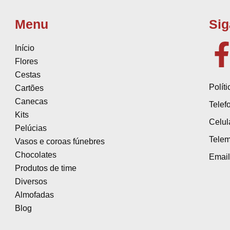
Menu
Sig
Início
Flores
Cestas
Polít
Cartões
Canecas
Telef
Kits
Celul
Pelúcias
Telem
Vasos e coroas fúnebres
Chocolates
Email
Produtos de time
Diversos
Almofadas
Blog