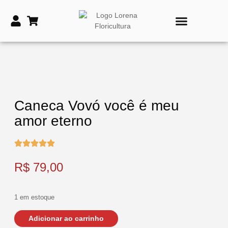
PRODUTOS DE TIME
VASOS E COROAS FÚNEBRES
Caneca Vovó você é meu
amor eterno
R$
79,00
1 em estoque
Adicionar ao carrinho