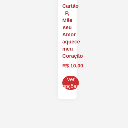
Cartão
P,
Mãe
seu
Amor
aquece
meu
Coração
R$
10,00
Ver
opções