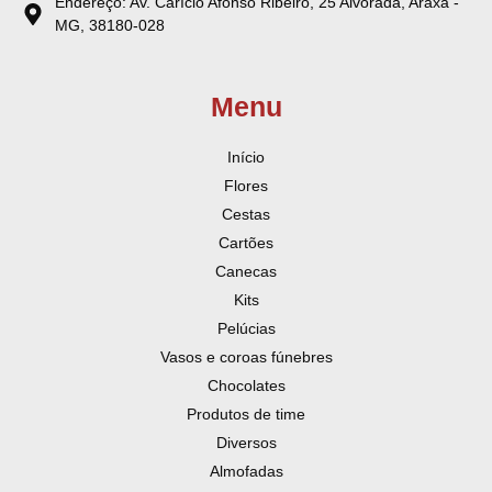
Endereço: Av. Carício Afonso Ribeiro, 25 Alvorada, Araxá -
MG, 38180-028
Menu
Início
Flores
Cestas
Cartões
Canecas
Kits
Pelúcias
Vasos e coroas fúnebres
Chocolates
Produtos de time
Diversos
Almofadas