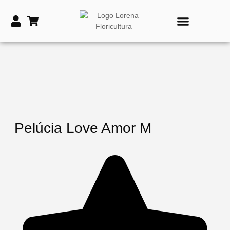
PRODUTOS DE TIME
VASOS E COROAS FÚNEBRES
Pelúcia Love Amor M