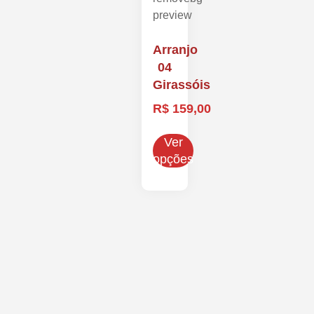
Arranjo
04
Girassóis
R$
159,00
Ver
opções