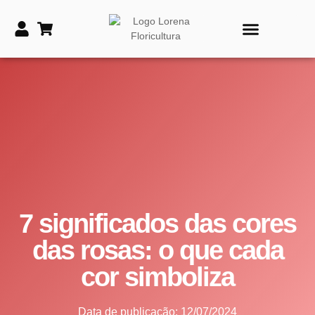
PRODUTOS DE TIME
VASOS E COROAS FÚNEBRES
7 significados das cores
das rosas: o que cada
cor simboliza
Data de publicação:
12/07/2024