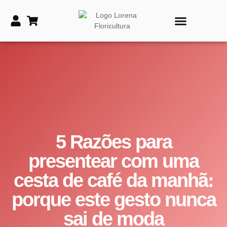
PRODUTOS DE TIME
VASOS E COROAS FÚNEBRES
5 Razões para
presentear com uma
cesta de café da manhã:
porque este gesto nunca
sai de moda