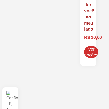
ter
você
ao
meu
lado
R$
10,00
Ver
opções