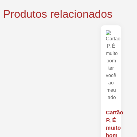
Produtos relacionados
Cartão
P, É
muito
bom