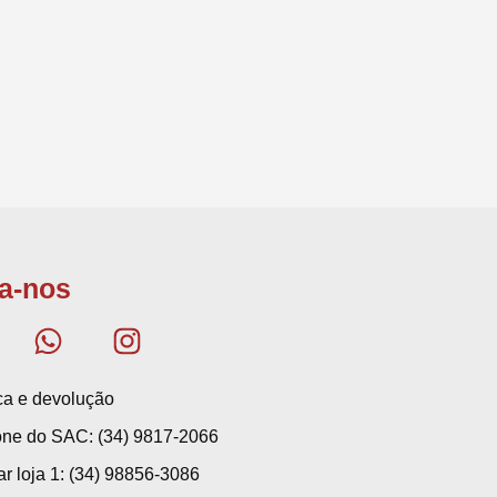
a-nos
ica e devolução
one do SAC: (34) 9817-2066
ar loja 1: (34) 98856-3086